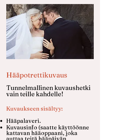
Hääpotrettikuvaus
Tunnelmallinen kuvaushetki
vain teille kahdelle!
Kuvaukseen sisältyy:
Hääpalaveri.
Kuvausinfo (saatte käyttöönne
kattavan hääoppaani, joka
auttaa teitä hääpäivän