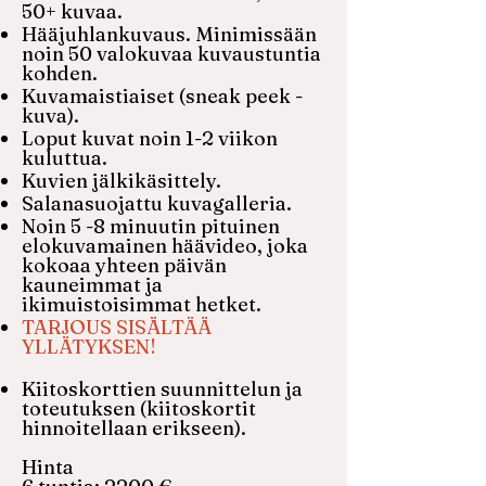
50+ kuvaa.
Hääjuhlankuvaus. Minimissään
noin 50 valokuvaa kuvaustuntia
kohden.
Kuvamaistiaiset (sneak peek -
kuva).
Loput kuvat noin 1-2 viikon
kuluttua.
​Kuvien jälkikäsittely.
Salanasuojattu kuvagalleria.
Noin 5 -8 minuutin pituinen
elokuvamainen häävideo, joka
kokoaa yhteen päivän
kauneimmat ja
ikimuistoisimmat hetket.
TARJOUS SISÄLTÄÄ
YLLÄTYKSEN!
Kiitoskorttien suunnittelun ja
toteutuksen (kiitoskortit
hinnoitellaan erikseen).
Hinta