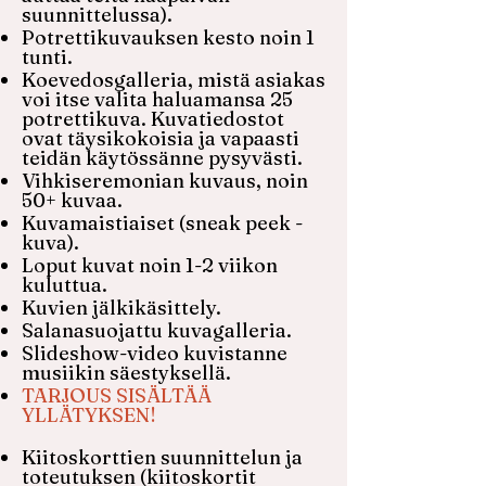
suunnittelussa).
Potrettikuvauksen kesto noin 1
tunti.
Koevedosgalleria, mistä asiakas
voi itse valita haluamansa 25
potrettikuva. Kuvatiedostot
ovat täysikokoisia ja vapaasti
teidän käytössänne pysyvästi.
Vihkiseremonian kuvaus, noin
50+ kuvaa.
Kuvamaistiaiset (sneak peek -
kuva).
Loput kuvat noin 1-2 viikon
kuluttua.
​Kuvien jälkikäsittely.
Salanasuojattu kuvagalleria.
Slideshow-video kuvistanne
musiikin säestyksellä.
TARJOUS SISÄLTÄÄ
YLLÄTYKSEN!
Kiitoskorttien suunnittelun ja
toteutuksen (kiitoskortit