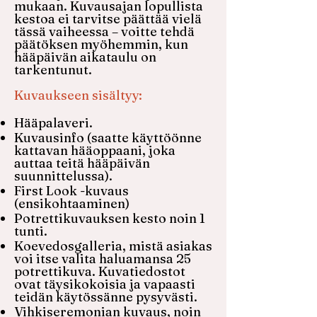
mukaan. Kuvausajan lopullista
kestoa ei tarvitse päättää vielä
tässä vaiheessa – voitte tehdä
päätöksen myöhemmin, kun
hääpäivän aikataulu on
tarkentunut.
Kuvaukseen sisältyy:​
Hääpalaveri.
Kuvausinfo (saatte käyttöönne
kattavan hääoppaani, joka
auttaa teitä hääpäivän
suunnittelussa).
First Look -kuvaus
(ensikohtaaminen)
Potrettikuvauksen kesto noin 1
tunti.
Koevedosgalleria, mistä asiakas
voi itse valita haluamansa 25
potrettikuva. Kuvatiedostot
ovat täysikokoisia ja vapaasti
teidän käytössänne pysyvästi.
Vihkiseremonian kuvaus, noin