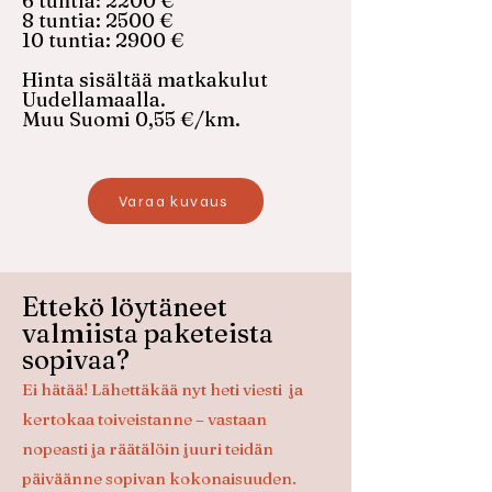
6 tuntia: 2200 €
8 tuntia: 2500 €
10 tuntia: 2900 €
Hinta sisältää matkakulut
Uudellamaalla.​
Muu Suomi 0,55 €/km.
Varaa kuvaus
Ettekö löytäneet
valmiista paketeista
sopivaa?
Ei hätää!
Lähettäkää nyt heti viesti
ja
kertokaa toiveistanne – vastaan
nopeasti ja räätälöin juuri teidän
päiväänne sopivan kokonaisuuden.