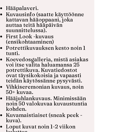
Hääpalaveri.
Kuvausinfo (saatte käyttöönne
kattavan hääoppaani, joka
auttaa teitä hääpäivän
suunnittelussa).
First Look -kuvaus
(ensikohtaaminen)
Potrettikuvauksen kesto noin 1
tunti.
Koevedosgalleria, mistä asiakas
voi itse valita haluamansa 25
potrettikuva. Kuvatiedostot
ovat täysikokoisia ja vapaasti
teidän käytössänne pysyvästi.
Vihkiseremonian kuvaus, noin
50+ kuvaa.
Hääjuhlankuvaus. Minimissään
noin 50 valokuvaa kuvaustuntia
kohden.
Kuvamaistiaiset (sneak peek -
kuva).
Loput kuvat noin 1-2 viikon
kuluttua.