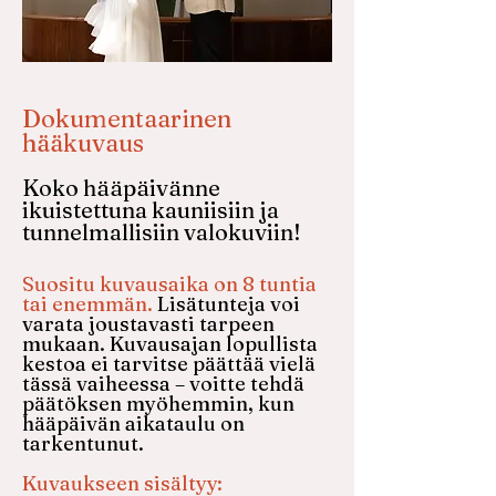
Dokumentaarinen
hääkuvaus
Koko hääpäivänne
ikuistettuna kauniisiin ja
tunnelmallisiin valokuviin!
Suositu kuvausaika on 8 tuntia
tai enemmän.
Lisätunteja voi
varata joustavasti tarpeen
mukaan. Kuvausajan lopullista
kestoa ei tarvitse päättää vielä
tässä vaiheessa – voitte tehdä
päätöksen myöhemmin, kun
hääpäivän aikataulu on
tarkentunut.
Kuvaukseen sisältyy:​